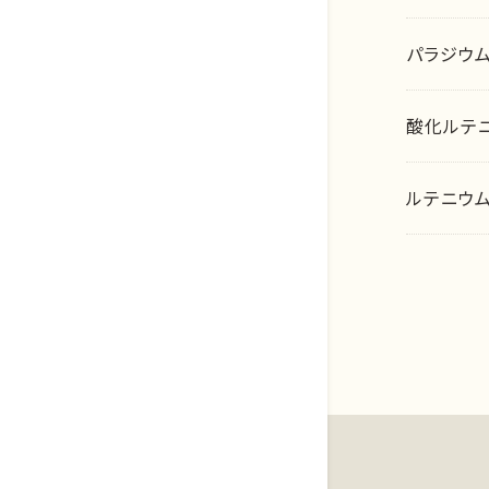
パラジウ
酸化ルテ
ルテニウ