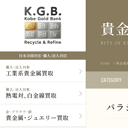
貴
BITS OF 
日本全国対応・個人/法人対応
HOME
貴金属
個人・法人対象
工業系貴金属買取
CATEGORY
個人・法人対象
熱電対、白金線買取
パラ
金・プラチナ・銀
貴金属・ジュエリー買取