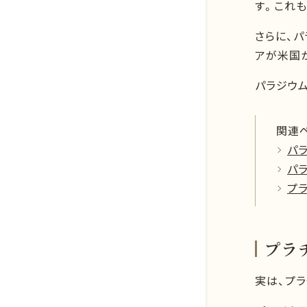
す。これ
さらに、
アが米国
パラジウ
関連
パ
パ
プ
プラ
実は、プ