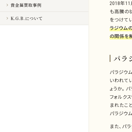
2018年
貴金属買取事例
も高騰の
K.G.B.について
をつけて
ラジウム
の関係を
パラ
パラジウ
いわれて
ょうか。パ
フォルク
まれたこ
パラジウ
また、パ