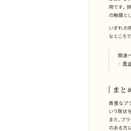
用です。
の触媒と
いずれの
なところで
関連
貴
店舗のご案内
金系
まと
よくあるご質問
銀系
貴重なプ
K.G.B.の査定力
プラチナ系
いう現状
お取引の流れ
金・ゴールド
また、プ
パラジウム系
のある方
K.G.B. Factory Labo.
銀・シルバー