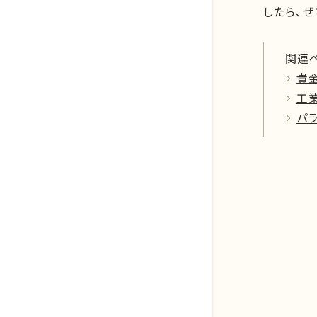
したら、
ロジウム系
新着情報
プラチナ
イリジウム系
関連
貴金属買取相場天気予報
貴
歯科貴金属
貴金属買取の豆知識
工
基板・電子部品
パ
マーケットデータ