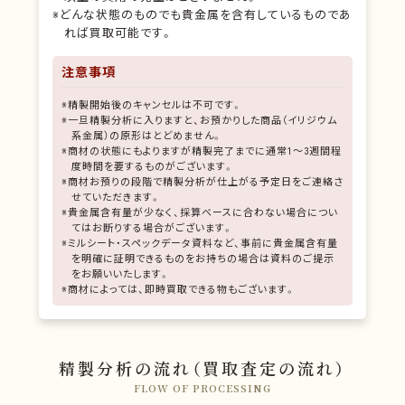
※どんな状態のものでも貴金属を含有しているものであ
れば買取可能です。
注意事項
※精製開始後のキャンセルは不可です。
※一旦精製分析に入りますと、お預かりした商品（イリジウム
系金属）の原形はとどめません。
※商材の状態にもよりますが精製完了までに通常1～3週間程
度時間を要するものがございます。
※商材お預りの段階で精製分析が仕上がる予定日をご連絡さ
せていただきます。
※貴金属含有量が少なく、採算ベースに合わない場合につい
てはお断りする場合がございます。
※ミルシート・スペックデータ資料など、事前に貴金属含有量
を明確に証明できるものをお持ちの場合は資料のご提示
をお願いいたします。
※商材によっては、即時買取できる物もございます。
精製分析の流れ（買取査定の流れ）
FLOW OF PROCESSING