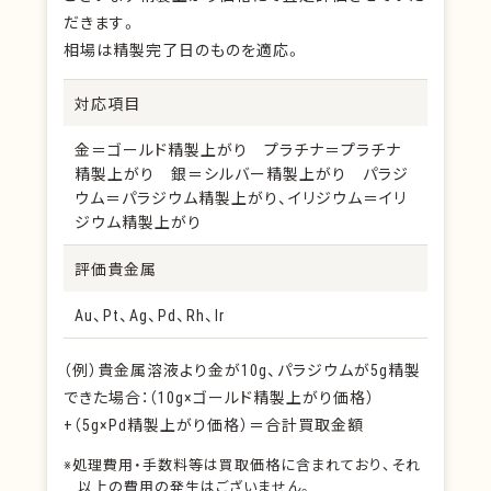
だきます。
相場は精製完了日のものを適応。
対応項目
金＝ゴールド精製上がり プラチナ＝プラチナ
精製上がり 銀＝シルバー精製上がり パラジ
ウム＝パラジウム精製上がり、イリジウム＝イリ
ジウム精製上がり
評価貴金属
Au、Pt、Ag、Pd、Rh、Ir
（例）貴金属溶液より金が10g、パラジウムが5g精製
できた場合：（10g×ゴールド精製上がり価格）
+（5g×Pd精製上がり価格）＝合計買取金額
※処理費用・手数料等は買取価格に含まれており、それ
以上の費用の発生はございません。