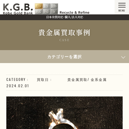
MENU
日本全国対応・個人/法人対応
貴金属買取事例
CASE
HOME
貴金属買取事例
2024年2月1日買取／K18 ジュエリー
カテゴリーを選択
CATEGORY
買取日
貴金属買取
/
金系
金属
2024.02.01