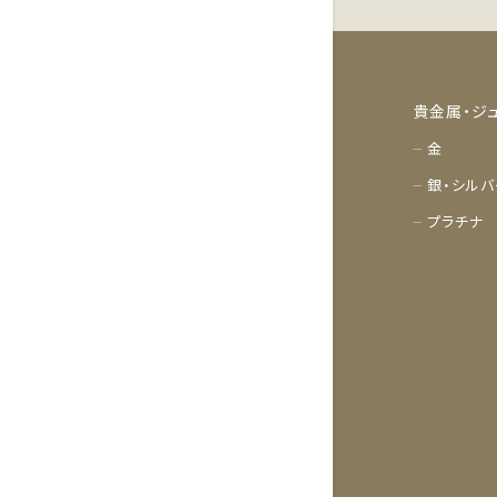
貴金属・ジ
金
銀・シルバ
プラチナ