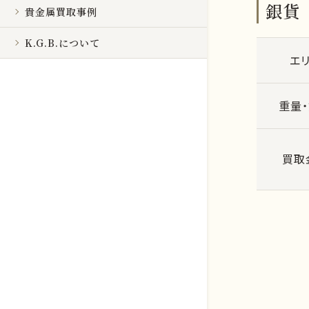
銀貨
貴金属買取事例
K.G.B.について
エ
重量
買取