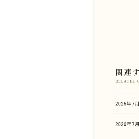
関連
店舗のご案内
金系
RELATED 
よくあるご質問
銀系
K.G.B.の査定力
2026年7
プラチナ系
お取引の流れ
金・ゴールド
パラジウム系
2026年7
K.G.B. Factory Labo.
銀・シルバー
ロジウム系