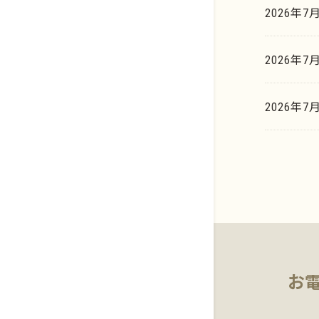
新着情報
プラチナ
2026年7
イリジウム系
貴金属買取相場天気予報
歯科貴金属
2026年7
貴金属買取の豆知識
基板・電子部品
マーケットデータ
2026年
お