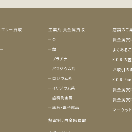
ュエリー買取
工業系 貴金属買取
店舗のご
金
貴金属買
ー
銀
よくある
プラチナ
K.G.B.
パラジウム系
お取引の
ロジウム系
K.G.B. Fac
イリジウム系
貴金属買
歯科貴金属
貴金属買
基板・電子部品
マーケッ
熱電対、白金線買取