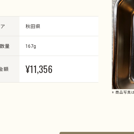
リア
秋田県
・数量
167g
¥11,356
金額
※ 商品写真