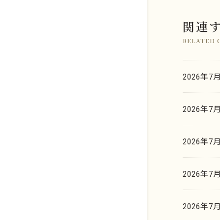
関連
RELATED 
店舗のご案内
2026年7
金系
よくあるご質問
銀系
2026年7
K.G.B.の査定力
プラチナ系
お取引の流れ
金・ゴールド
2026年7
パラジウム系
K.G.B. Factory Labo.
銀・シルバー
ロジウム系
2026年7
新着情報
プラチナ
イリジウム系
貴金属買取相場天気予報
2026年
歯科貴金属