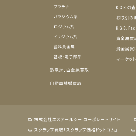
プラチナ
K.G.B.
パラジウム系
お取引の
ロジウム系
K.G.B. Fac
イリジウム系
貴金属買
歯科貴金属
貴金属買
基板・電子部品
マーケッ
熱電対、白金線買取
自動車触媒買取
株式会社エスアールシー コーポレートサイト
スクラップ買取「スクラップ価格ドットコム」