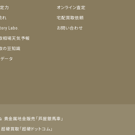
の査定力
オンライン査定
流れ
宅配買取依頼
tory Labo.
お問い合わせ
取相場天気予報
取の豆知識
トデータ
貴金属地金販売「芦屋銀馬車」
超硬買取「超硬ドットコム」