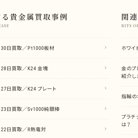
する貴金属買取事例
関連
CASE
BITS O
月30日買取／Pt1000板材
ホワイ
月28日買取／K24 金塊
金のプ
紹介し
月27日買取／K24 プレート
指輪の
月23日買取／Sv1000純銀棒
プラチ
は？
7月22日買取／R熱電対