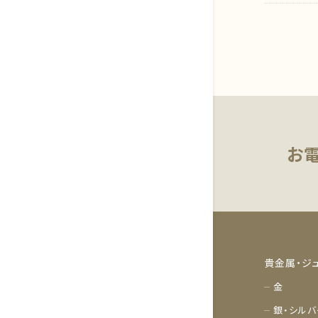
貴金属買取の豆知識
基板・電子部品
マーケットデータ
お
貴金属・ジ
金
銀・シルバ