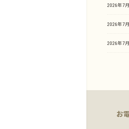
新着情報
プラチナ
2026年7
イリジウム系
貴金属買取相場天気予報
歯科貴金属
2026年7
貴金属買取の豆知識
基板・電子部品
マーケットデータ
2026年
お