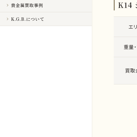
K14
貴金属買取事例
K.G.B.について
エ
重量
買取