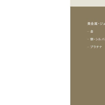
貴金属・ジ
金
銀・シルバ
プラチナ