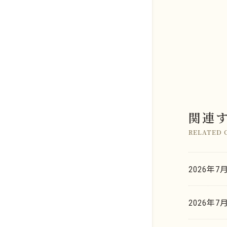
関連
店舗のご案内
金系
RELATED 
よくあるご質問
銀系
K.G.B.の査定力
2026年7
プラチナ系
お取引の流れ
金・ゴールド
パラジウム系
2026年7
K.G.B. Factory Labo.
銀・シルバー
ロジウム系