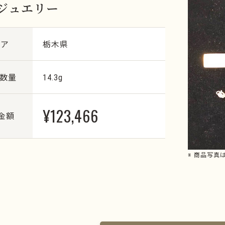
 ジュエリー
リア
栃木県
・数量
14.3g
¥123,466
金額
※ 商品写真