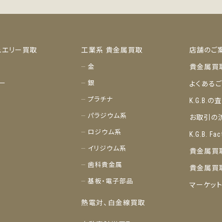
ュエリー買取
工業系 貴金属買取
店舗のご
金
貴金属買
ー
銀
よくある
プラチナ
K.G.B.
パラジウム系
お取引の
ロジウム系
K.G.B. Fac
イリジウム系
貴金属買
歯科貴金属
貴金属買
基板・電子部品
マーケッ
熱電対、白金線買取