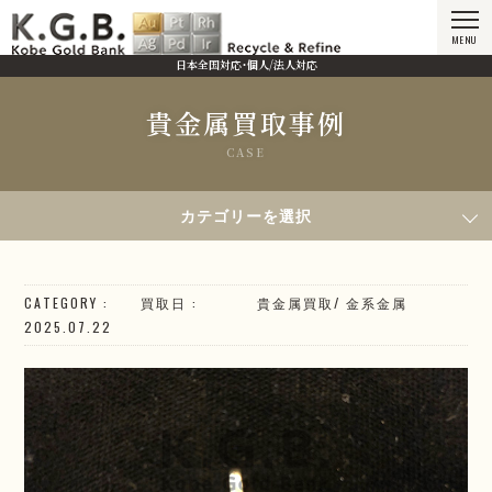
MENU
日本全国対応・個人/法人対応
貴金属買取事例
CASE
HOME
貴金属買取事例
2025年7月22日買取／K18 ジュエリー
カテゴリーを選択
CATEGORY
買取日
貴金属買取
/
金系
金属
2025.07.22