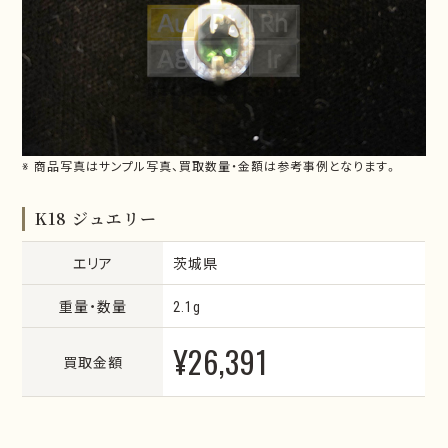
※ 商品写真はサンプル写真、買取数量・金額は参考事例となります。
K18 ジュエリー
エリア
茨城県
重量・数量
2.1g
¥26,391
買取金額