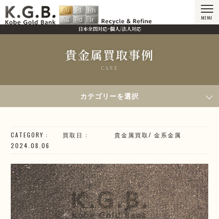
MENU
日本全国対応・個人/法人対応
貴金属買取事例
CASE
HOME
貴金属買取事例
2024年8月6日買取／K18 ジュエリー
カテゴリーを選択
CATEGORY
買取日
貴金属買取
/
金系
金属
2024.08.06