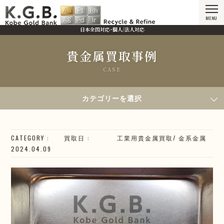
MENU
日本全国対応・個人/法人対応
貴金属買取事例
CASE
HOME
貴金属買取事例
2024年4月9日買取／金糸
カテゴリーを選択
CATEGORY
買取日
工業用貴金属買取
/
金系
金属
2024.04.09