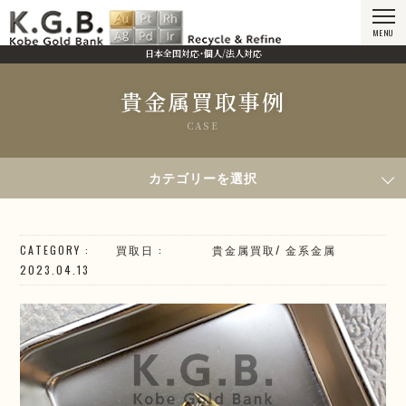
MENU
日本全国対応・個人/法人対応
貴金属買取事例
CASE
HOME
貴金属買取事例
2023年4月13日買取／K18 万年筆ペン先
カテゴリーを選択
CATEGORY
買取日
貴金属買取
/
金系
金属
2023.04.13