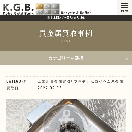
MENU
日本全国対応・個人/法人対応
貴金属買取事例
CASE
HOME
貴金属買取事例
2022年2月7日買取／R熱電対
カテゴリーを選択
CATEGORY
工業用貴金属買取
/
プラチナ系
ロジウム系
金属
買取日
2022.02.07