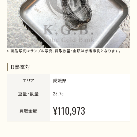
※ 商品写真はサンプル写真、買取数量・金額は参考事例となります。
R熱電対
エリア
愛媛県
重量・数量
25.7g
¥110,973
買取金額