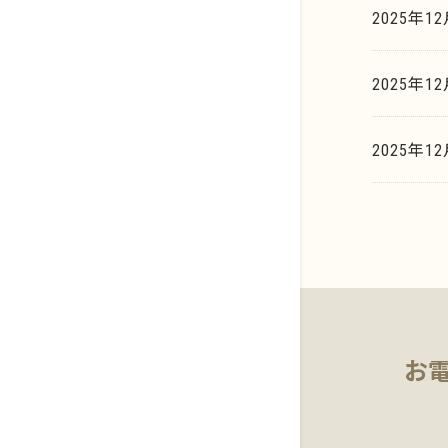
2025年1
イリジウム系
貴金属買取相場天気予報
歯科貴金属
2025年
貴金属買取の豆知識
基板・電子部品
マーケットデータ
2025年1
お