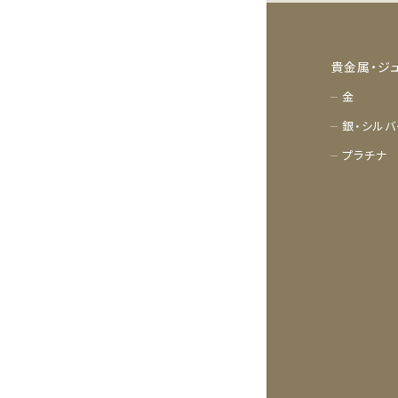
貴金属・ジ
金
銀・シルバ
プラチナ