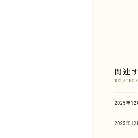
店舗のご案内
関連
金系
よくあるご質問
RELATED 
銀系
K.G.B.の査定力
プラチナ系
2025年1
お取引の流れ
金・ゴールド
パラジウム系
2025年
K.G.B. Factory Labo.
銀・シルバー
ロジウム系
新着情報
プラチナ