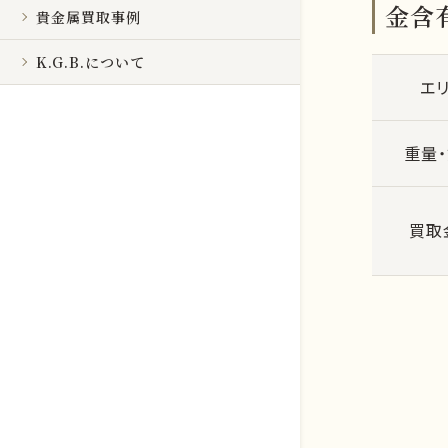
金含
貴金属買取事例
K.G.B.について
エ
重量
買取