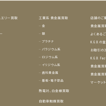
ュエリー買取
工業系 貴金属買取
店舗のご
金
貴金属買
ー
銀
よくある
プラチナ
K.G.B.
パラジウム系
お取引の
ロジウム系
K.G.B. Fac
イリジウム系
貴金属買
歯科貴金属
貴金属買
基板・電子部品
マーケッ
熱電対、白金線買取
自動車触媒買取