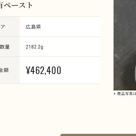
有ペースト
リア
広島県
・数量
2182.2g
¥462,400
金額
※ 商品写真