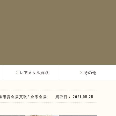
レアメタル買取
その他
業用貴金属買取
/
金系
金属
買取日
2021.05.25