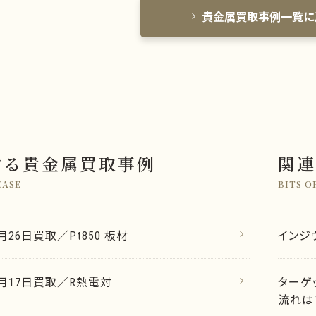
貴金属買取事例一覧に
する貴金属買取事例
関連
CASE
BITS O
2月26日買取／Pt850 板材
インジ
12月17日買取／R熱電対
ターゲ
流れは