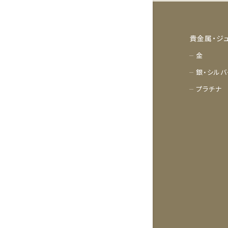
貴金属・ジ
金
銀・シルバ
プラチナ