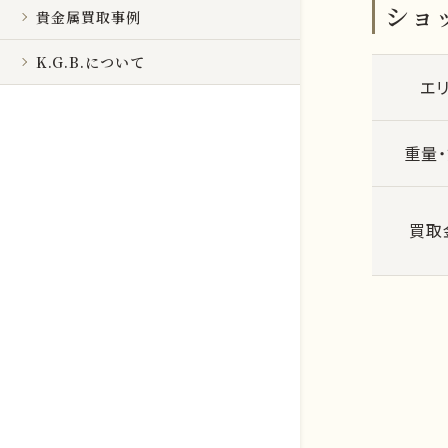
ショッ
貴金属買取事例
K.G.B.について
エ
重量
買取