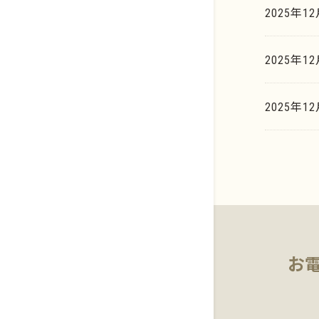
2025年1
イリジウム系
貴金属買取相場天気予報
歯科貴金属
2025年
貴金属買取の豆知識
基板・電子部品
マーケットデータ
2025年1
お