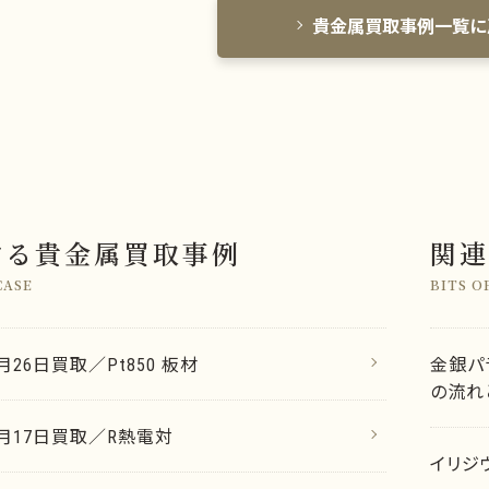
貴金属買取事例一覧に
する貴金属買取事例
関連
CASE
BITS O
2月26日買取／Pt850 板材
金銀パ
の流れ
12月17日買取／R熱電対
イリジ