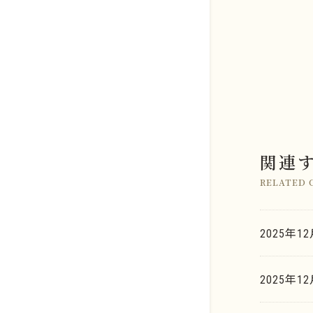
店舗のご案内
関連
金系
よくあるご質問
RELATED 
銀系
K.G.B.の査定力
プラチナ系
2025年1
お取引の流れ
金・ゴールド
パラジウム系
2025年
K.G.B. Factory Labo.
銀・シルバー
ロジウム系
新着情報
プラチナ