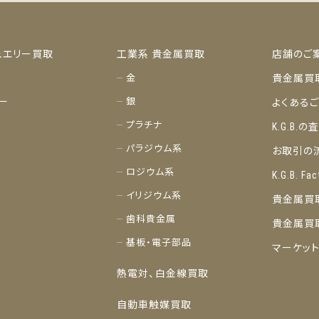
ュエリー買取
工業系 貴金属買取
店舗のご
金
貴金属買
ー
銀
よくある
プラチナ
K.G.B.
パラジウム系
お取引の
ロジウム系
K.G.B. Fac
イリジウム系
貴金属買
歯科貴金属
貴金属買
基板・電子部品
マーケッ
熱電対、白金線買取
自動車触媒買取