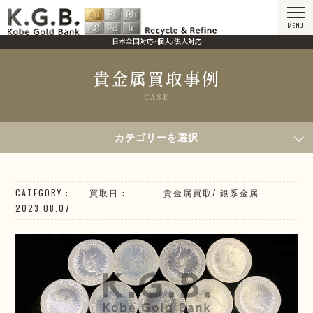
MENU
日本全国対応・個人/法人対応
貴金属買取事例
CASE
HOME
貴金属買取事例
2023年8月7日買取／銀貨
カテゴリーを選択
CATEGORY
買取日
貴金属買取
/
銀系
金属
2023.08.07