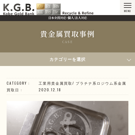
MENU
日本全国対応・個人/法人対応
貴金属買取事例
CASE
HOME
貴金属買取事例
2020年12月18日買取／R熱電対
カテゴリーを選択
CATEGORY
工業用貴金属買取
/
プラチナ系
ロジウム系
金属
買取日
2020.12.18