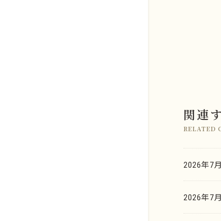
関連
店舗のご案内
金系
RELATED 
よくあるご質問
銀系
K.G.B.の査定力
2026年7
プラチナ系
お取引の流れ
金・ゴールド
2026年7
パラジウム系
K.G.B. Factory Labo.
銀・シルバー
ロジウム系