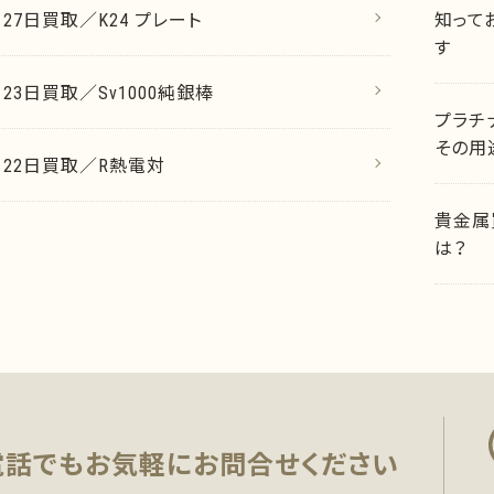
月27日買取／K24 プレート
知って
す
月23日買取／Sv1000純銀棒
プラチ
その用
7月22日買取／R熱電対
貴金属
は？
電話でもお気軽に
お問合せください