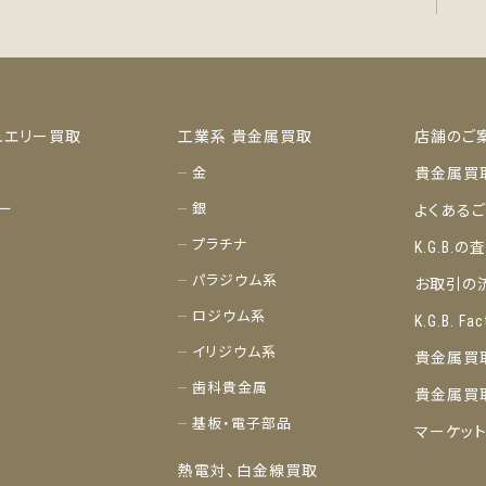
ュエリー買取
工業系 貴金属買取
店舗のご
金
貴金属買
ー
銀
よくある
プラチナ
K.G.B.
パラジウム系
お取引の
ロジウム系
K.G.B. Fac
イリジウム系
貴金属買
歯科貴金属
貴金属買
基板・電子部品
マーケッ
熱電対、白金線買取