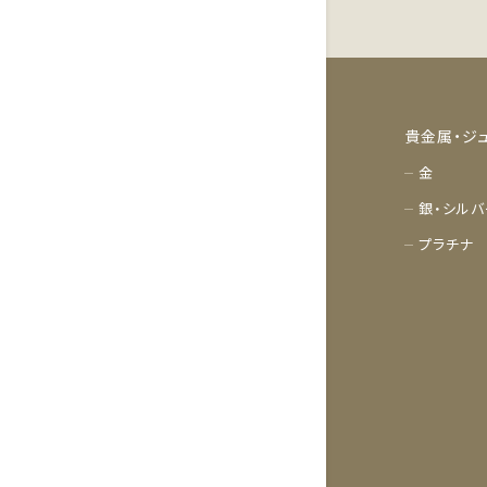
貴金属・ジ
金
銀・シルバ
プラチナ