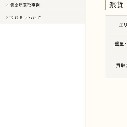
銀貨
貴金属買取事例
K.G.B.について
エ
重量
買取