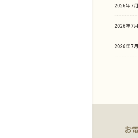
2026年7
新着情報
プラチナ
イリジウム系
貴金属買取相場天気予報
2026年7
歯科貴金属
貴金属買取の豆知識
基板・電子部品
2026年
マーケットデータ
お