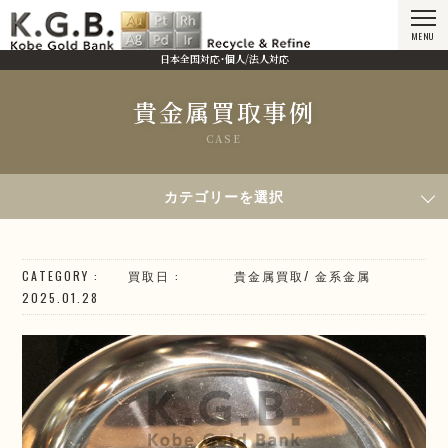
MENU
日本全国対応・個人/法人対応
貴金属買取事例
CASE
HOME
貴金属買取事例
2025年1月28日買取／K18 ジュエリー
カテゴリーを選択
CATEGORY
買取日
貴金属買取
/
金系
金属
2025.01.28