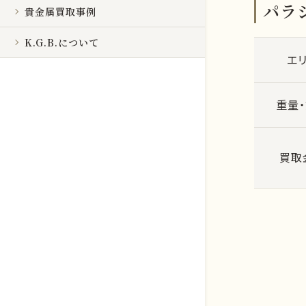
パラジ
貴金属買取事例
K.G.B.について
エ
重量
買取