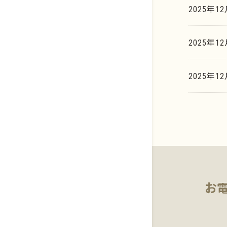
2025年1
イリジウム系
貴金属買取相場天気予報
歯科貴金属
2025年
貴金属買取の豆知識
基板・電子部品
マーケットデータ
2025年1
お