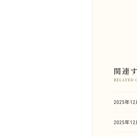
店舗のご案内
関連
金系
よくあるご質問
RELATED 
銀系
K.G.B.の査定力
プラチナ系
2025年1
お取引の流れ
金・ゴールド
パラジウム系
2025年
K.G.B. Factory Labo.
銀・シルバー
ロジウム系
新着情報
プラチナ