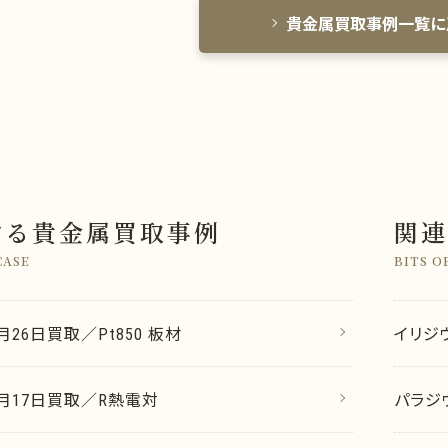
貴金属買取事例一覧に
する貴金属買取事例
関連
CASE
BITS O
2月26日買取／Pt850 板材
イリジ
12月17日買取／R熱電対
パラジ