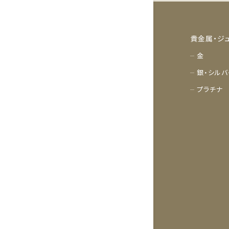
貴金属・ジ
金
銀・シルバ
プラチナ