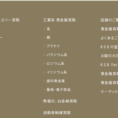
ュエリー買取
工業系 貴金属買取
店舗のご
金
貴金属買
ー
銀
よくある
プラチナ
K.G.B.
パラジウム系
お取引の
ロジウム系
K.G.B. Fac
イリジウム系
貴金属買
歯科貴金属
貴金属買
基板・電子部品
マーケッ
熱電対、白金線買取
自動車触媒買取