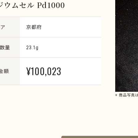
ウムセル Pd1000
リア
京都府
・数量
23.1g
¥100,023
金額
※ 商品写真