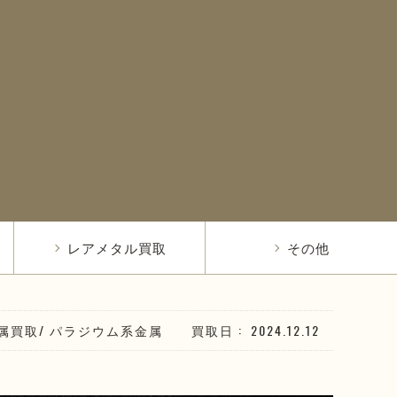
レアメタル買取
その他
属買取
/
パラジウム系
金属
買取日
2024.12.12