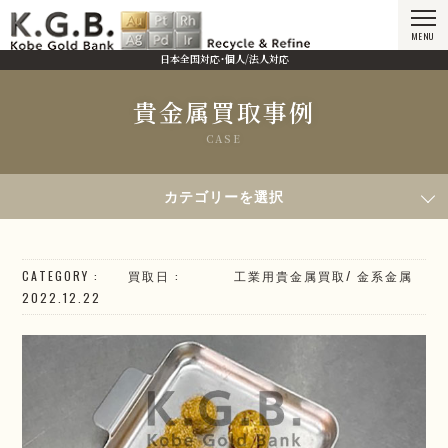
MENU
日本全国対応・個人/法人対応
貴金属買取事例
CASE
HOME
貴金属買取事例
2022年12月22日買取／金糸
カテゴリーを選択
CATEGORY
買取日
工業用貴金属買取
/
金系
金属
2022.12.22