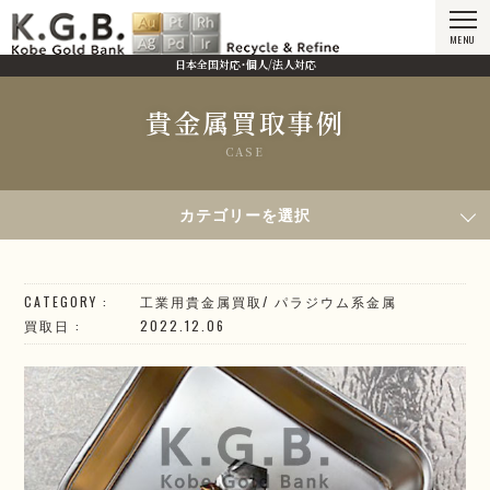
MENU
日本全国対応・個人/法人対応
貴金属買取事例
CASE
HOME
貴金属買取事例
2022年12月06日買取／パラジウム板材
カテゴリーを選択
CATEGORY
工業用貴金属買取
/
パラジウム系
金属
買取日
2022.12.06