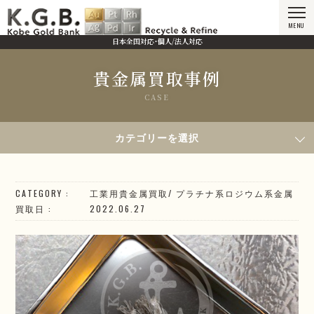
MENU
日本全国対応・個人/法人対応
貴金属買取事例
CASE
HOME
貴金属買取事例
2022年6月27日買取／R熱電対
カテゴリーを選択
CATEGORY
工業用貴金属買取
/
プラチナ系
ロジウム系
金属
買取日
2022.06.27