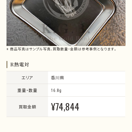
※ 商品写真はサンプル写真、買取数量・金額は参考事例となります。
R熱電対
エリア
香川県
重量・数量
16.8g
¥74,844
買取金額