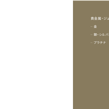
貴金属・ジ
金
銀・シルバ
プラチナ