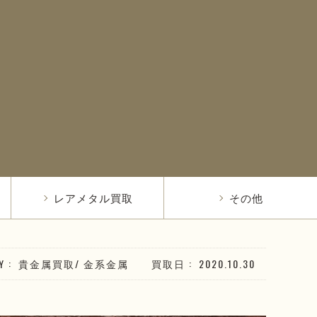
レアメタル買取
その他
Y
貴金属買取
/
金系
金属
買取日
2020.10.30