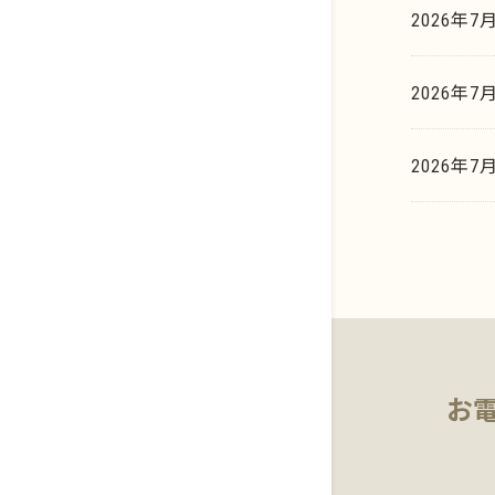
2026年7
イリジウム系
貴金属買取相場天気予報
歯科貴金属
2026年7
貴金属買取の豆知識
基板・電子部品
マーケットデータ
2026年
お