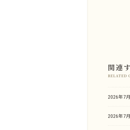
店舗のご案内
関連
金系
よくあるご質問
RELATED 
銀系
K.G.B.の査定力
プラチナ系
2026年7
お取引の流れ
金・ゴールド
パラジウム系
2026年7
K.G.B. Factory Labo.
銀・シルバー
ロジウム系
新着情報
プラチナ