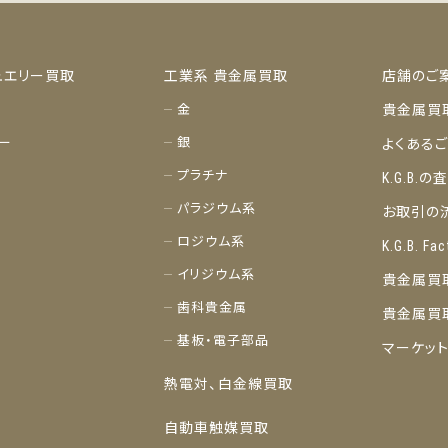
ュエリー買取
工業系 貴金属買取
店舗のご
金
貴金属買
ー
銀
よくある
プラチナ
K.G.B.
パラジウム系
お取引の
ロジウム系
K.G.B. Fac
イリジウム系
貴金属買
歯科貴金属
貴金属買
基板・電子部品
マーケッ
熱電対、白金線買取
自動車触媒買取