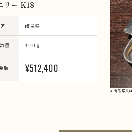
リー K18
リア
岐阜県
・数量
110.0g
¥512,400
金額
※ 商品写真