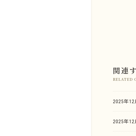
店舗のご案内
関連
金系
よくあるご質問
RELATED 
銀系
K.G.B.の査定力
プラチナ系
2025年1
お取引の流れ
金・ゴールド
パラジウム系
2025年
K.G.B. Factory Labo.
銀・シルバー
ロジウム系
新着情報
プラチナ