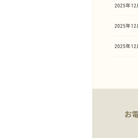
2025年1
イリジウム系
貴金属買取相場天気予報
歯科貴金属
2025年
貴金属買取の豆知識
基板・電子部品
マーケットデータ
2025年1
お