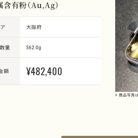
含有粉（Au,Ag）
リア
大阪府
・数量
562.0g
¥482,400
金額
※ 商品写真