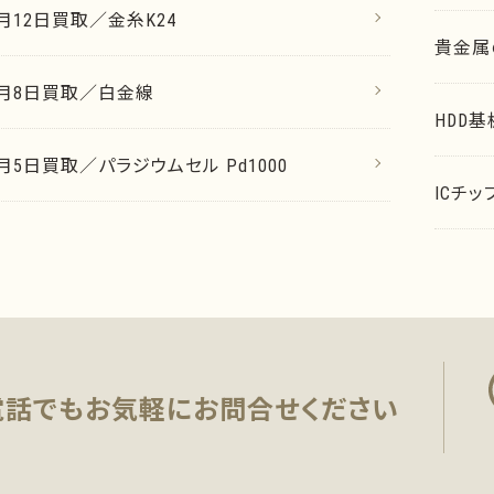
2月12日買取／金糸K24
貴金属
12月8日買取／白金線
HDD
2月5日買取／パラジウムセル Pd1000
ICチ
電話でもお気軽に
お問合せください