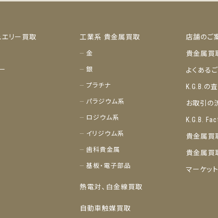
ュエリー買取
工業系 貴金属買取
店舗のご
金
貴金属買
ー
銀
よくある
プラチナ
K.G.B.
パラジウム系
お取引の
ロジウム系
K.G.B. Fac
イリジウム系
貴金属買
歯科貴金属
貴金属買
基板・電子部品
マーケッ
熱電対、白金線買取
自動車触媒買取