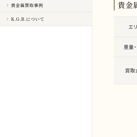
貴金属
貴金属買取事例
K.G.B.について
エ
重量
買取