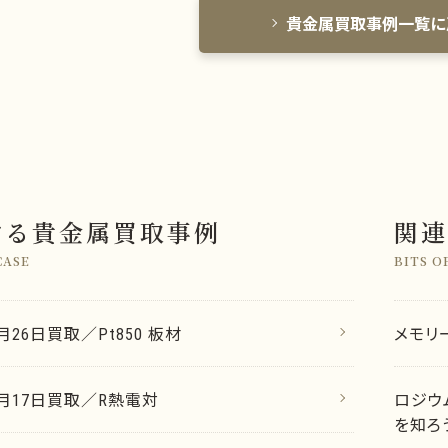
貴金属買取事例一覧に
する貴金属買取事例
関連
CASE
BITS O
2月26日買取／Pt850 板材
メモリ
12月17日買取／R熱電対
ロジウ
を知ろ