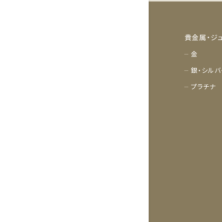
貴金属・ジ
金
銀・シルバ
プラチナ