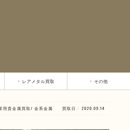
レアメタル買取
その他
業用貴金属買取
/
金系
金属
買取日
2020.09.14