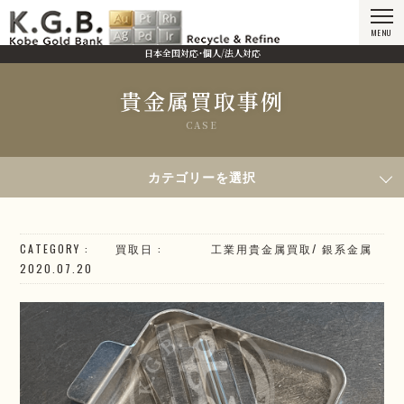
MENU
日本全国対応・個人/法人対応
貴金属買取事例
CASE
HOME
貴金属買取事例
2020年7月20日買取／銀板 SV1000
カテゴリーを選択
CATEGORY
買取日
工業用貴金属買取
/
銀系
金属
2020.07.20