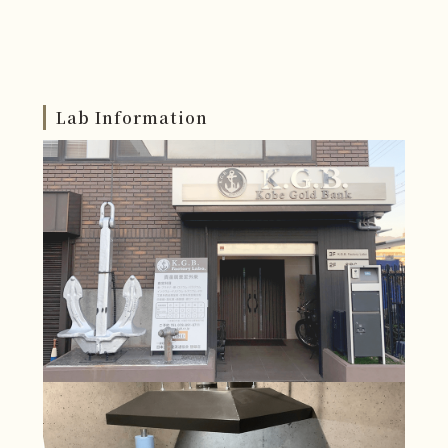
イヤー
イシフクK14クラスプゴ
白金陶材焼成用メトリ
ールド
ックス
パラジウム陶材焼成用
キンパラE12
メトリックス
Lab Information
キンパラS12
キンパラベスト12
パラタルバーワイヤー
ニューシルバー
クリアシルバー
アロイシルバー
ディスクアロイクラウ
IFKプレソルダーH
ン
IFKプレソルダーL
IFKプレソルダーG
KIKウイングロウ
K16ロウ
K18ロウ
K14ロウ
キンパラロウ
パラロウ25
デントソルダー
パラタルバーワイヤー
オオウラニューキャス
オーラルスリー
ト12