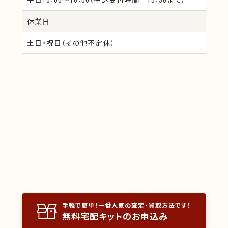
クラスプデンチャー
ハイプレシャス系
休業日
バキューム粉
プレシャス合金
メタボン
メタルボンド冠
土日・祝日（その他不定休）
金冠
金銀パラジウム
金合金プラスメタル
金合金系ソルダー
研磨粉
鋳造合金バリ
歯科用金
歯科用銀
硝酸銀結晶
硝酸銀試薬
手軽で簡単！一番人気の査定・買取方法です！
無料宅配キットのお申込み