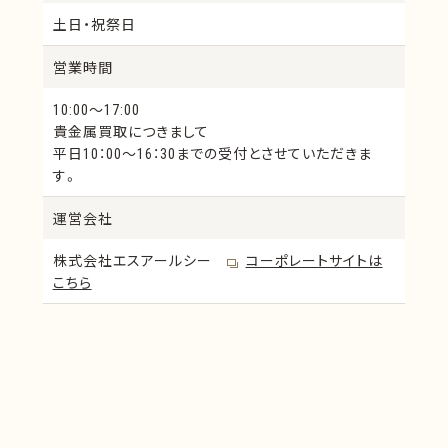
IFK52
リイブル
土日・祝祭日
低カラット
ゼファー10
フラットインテリジェン
PGA-1
営業時間
ス
10:00～17:00
PGA-12
PGA-2
貴金属買取につきまして
PGA-13
PGA-3
平日10：00～16：30までの受付とさせていただきま
PGA-21
PGA-45LG
す。
PGA-55
PGA-73PZ
運営会社
バイオメモワール
キャスティングゴールド
タイプⅠ
株式会社エスアールシー
コーポレートサイトは
キャスティングゴールド
キャスティングゴールド
こちら
タイプⅡ
タイプⅢ
キャスティングゴールド
MPGゴールド
タイプⅣ
MPGホワイト
歯科用純金板24K
K20-S
K18-S
イシフクK14インレー
イシフクK14スクラプワ