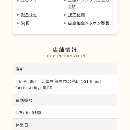
う材
銀ろう材
技工材料
5g板
白金加金メタボン製品
PALLAZ12-n
金パラS12
金パラエース12S
PRIMECAST12
PALLA-GOLD12
モリタニュー金パラジ
店舗情報
ウム
SHOP INFORMATION
Herabond
MainGold
住所
クラスプ
Unicast
金色ハイプレシャス
IFKジーアール
〒659-0065 兵庫県芦屋市公光町4-31 Ghost
Castle Ashiya BLDG.
KIKゴールド
KIKアトラス
KIKジースリー
白色プレシャス
電話番号
KIKハードⅡ
ロードシルビア
0797-62-8188
白色ハイプレシャス
KIK
ロード58
白金セミプレシャス
休業日