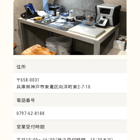
オーラルライト
クリエイトシルバー
P・Gシルバー
ライトプラス
オーラルシルバーP
マイティーシルバー
ピーティーパラ25
インパラロイ タイプ3
セレクトハードイエロ
ゴールドエンブレム
ー
セレクトスーパーイエ
セレクトG
住所
ロー
セレクト77H
ハイポイント75
〒658-0031
セレクトシード
ステップ53
兵庫県神戸市東灘区向洋町東2-7-10
ハウ・G52
セレクト50
電話番号
ステップ39
ステップ12
0797-62-8188
スバリウム
歯科用材料
12％金パラ歯科鋳造金
12％金パラ鋳造金属
営業受付時間
合金
インゴットボタン
キャスト屑
平日10：00～16：00（持込受付時間 15：30まで）