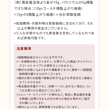
（例）貴金属溶液より金が10g、パラジウムが5g精製
できた場合：（10g×ゴールド精製上がり価格）
+（5g×Pd精製上がり価格）＝合計買取金額
※処理費用・手数料等は買取価格に含まれており、それ
以上の費用の発生はございません。
※どんな状態のものでも貴金属を含有しているものであ
れば買取可能です。
注意事項
※精製開始後のキャンセルは不可です。
※一旦精製分析に入りますと、お預かりした商品（キャスティン
グゴールド タイプⅠ）の原形はとどめません。
※商材の状態にもよりますが精製完了までに通常1～3週間程
度時間を要するものがございます。
※商材お預りの段階で精製分析が仕上がる予定日をご連絡さ
せていただきます。
※貴金属含有量が少なく、採算ベースに合わない場合につい
てはお断りする場合がございます。
※ミルシート・スペックデータ資料など、事前に貴金属含有量
を明確に証明できるものをお持ちの場合は資料のご提示
をお願いいたします。
※商材によっては、即時買取できる物もございます。