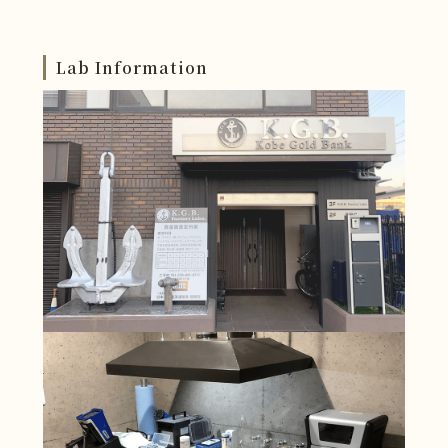
ールド
ックス
パラジウム陶材焼成用
キンパラE12
メトリックス
Lab Information
キンパラS12
キンパラベスト12
パラタルバーワイヤー
ニューシルバー
クリアシルバー
アロイシルバー
ディスクアロイクラウ
IFKプレソルダーH
ン
IFKプレソルダーL
IFKプレソルダーG
KIKウイングロウ
K16ロウ
K18ロウ
K14ロウ
キンパラロウ
パラロウ25
デントソルダー
パラタルバーワイヤー
オオウラニューキャス
オーラルスリー
ト12
オーラルライト
クリエイトシルバー