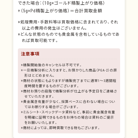
できた場合：（10g×ゴールド精製上がり価格）
+（5g×Pd精製上がり価格）＝合計買取金額
※処理費用・手数料等は買取価格に含まれており、それ
以上の費用の発生はございません。
※どんな状態のものでも貴金属を含有しているものであ
れば買取可能です。
注意事項
※精製開始後のキャンセルは不可です。
※一旦精製分析に入りますと、お預かりした商品（PGA-2）の原
形はとどめません。
※商材の状態にもよりますが精製完了までに通常1～3週間程
度時間を要するものがございます。
※商材お預りの段階で精製分析が仕上がる予定日をご連絡さ
せていただきます。
※貴金属含有量が少なく、採算ベースに合わない場合につい
てはお断りする場合がございます。
※ミルシート・スペックデータ資料など、事前に貴金属含有量
を明確に証明できるものをお持ちの場合は資料のご提示
をお願いいたします。
※商材によっては、即時買取できる物もございます。