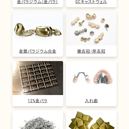
金パラジウム（金パラ）
GCキャストウェル
金銀パラジウム合金
撤去冠・除去冠
12%金パラ
入れ歯