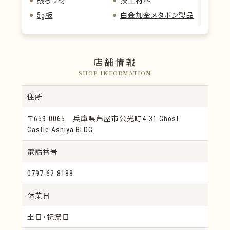
5g板
白金加金メタボン製品
PALLAZ12-n
金パラS12
金パラエース12S
PRIMECAST12
PALLA-GOLD12
モリタニュー金パラジ
店舗情報
ウム
SHOP INFORMATION
Herabond
MainGold
住所
クラスプ
Unicast
金色ハイプレシャス
IFKジーアール
〒659-0065 兵庫県芦屋市公光町4-31 Ghost
Castle Ashiya BLDG.
KIKゴールド
KIKアトラス
KIKジースリー
白色プレシャス
電話番号
KIKハードⅡ
ロードシルビア
0797-62-8188
白色ハイプレシャス
KIK
ロード58
白金セミプレシャス
休業日
IFK52
リイブル
土日・祝祭日
低カラット
ゼファー10