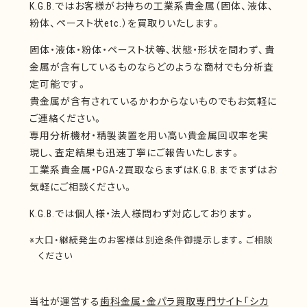
K.G.B.ではお客様がお持ちの工業系貴金属（固体、液体、
粉体、ペースト状etc.）を買取りいたします。
固体・液体・粉体・ペースト状等、状態・形状を問わず、貴
金属が含有しているものならどのような商材でも分析査
定可能です。
貴金属が含有されているかわからないものでもお気軽に
ご連絡ください。
専用分析機材・精製装置を用い高い貴金属回収率を実
現し、査定結果も迅速丁寧にご報告いたします。
工業系貴金属・PGA-2買取ならまずはK.G.B.までまずはお
気軽にご相談ください。
K.G.B.では個人様・法人様問わず対応しております。
※大口・継続発生のお客様は別途条件御提示します。ご相談
ください
当社が運営する
歯科金属・金パラ買取専門サイト「シカ