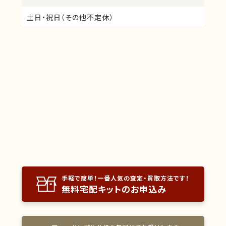
バキューム粉
プレシャス合金
メタボン
メタルボンド冠
土日・祝日（その他不定休）
金冠
金銀パラジウム
金合金プラスメタル
金合金系ソルダー
研磨粉
鋳造合金バリ
歯科用金
歯科用銀
硝酸銀結晶
硝酸銀試薬
手軽で簡単！一番人気の査定・買取方法です！
無料宅配キットのお申込み