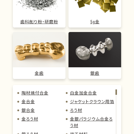
歯科削り粉・研磨粉
5g金
金歯
銀歯
陶材焼付合金
白金加金合金
金合金
ジャケットクラウン用箔
銀合金
ろう材
金ろう材
金銀パラジウム合金ろ
う材
銀ろう材
技工材料