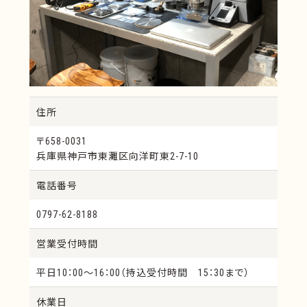
P・Gシルバー
ライトプラス
オーラルシルバーP
マイティーシルバー
ピーティーパラ25
インパラロイ タイプ3
セレクトハードイエロ
ゴールドエンブレム
ー
セレクトスーパーイエ
セレクトG
住所
ロー
セレクト77H
ハイポイント75
〒658-0031
セレクトシード
ステップ53
兵庫県神戸市東灘区向洋町東2-7-10
ハウ・G52
セレクト50
電話番号
ステップ39
ステップ12
0797-62-8188
スバリウム
歯科用材料
12％金パラ歯科鋳造金
12％金パラ鋳造金属
営業受付時間
合金
インゴットボタン
キャスト屑
平日10：00～16：00（持込受付時間 15：30まで）
クラスプデンチャー
ハイプレシャス系
休業日