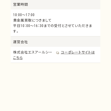
フラットインテリジェン
PGA-1
営業時間
ス
10:00～17:00
PGA-12
PGA-2
貴金属買取につきまして
PGA-13
PGA-3
平日10：00～16：30までの受付とさせていただきま
PGA-21
PGA-45LG
す。
PGA-55
PGA-73PZ
運営会社
バイオメモワール
キャスティングゴールド
タイプⅠ
株式会社エスアールシー
コーポレートサイトは
キャスティングゴールド
キャスティングゴールド
こちら
タイプⅡ
タイプⅢ
キャスティングゴールド
MPGゴールド
タイプⅣ
MPGホワイト
歯科用純金板24K
K20-S
K18-S
イシフクK14インレー
イシフクK14スクラプワ
イヤー
イシフクK14クラスプゴ
白金陶材焼成用メトリ