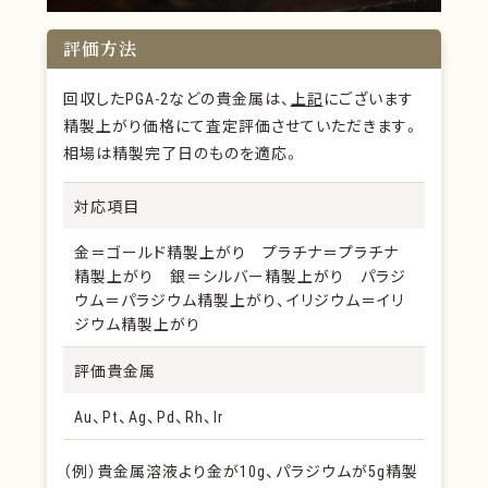
評価方法
回収したPGA-2などの貴金属は、
上記
にございます
精製上がり価格にて査定評価させていただきます。
相場は精製完了日のものを適応。
対応項目
金＝ゴールド精製上がり プラチナ＝プラチナ
精製上がり 銀＝シルバー精製上がり パラジ
ウム＝パラジウム精製上がり、イリジウム＝イリ
ジウム精製上がり
評価貴金属
Au、Pt、Ag、Pd、Rh、Ir
（例）貴金属溶液より金が10g、パラジウムが5g精製