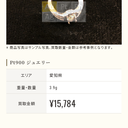
※ 商品写真はサンプル写真、買取数量・金額は参考事例となります。
Pt900 ジュエリー
エリア
愛知県
重量・数量
3.9g
¥15,784
買取金額