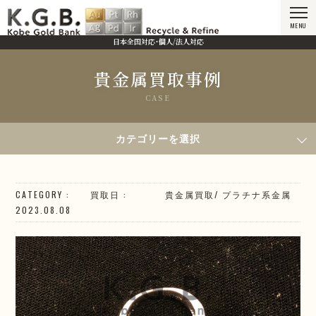
MENU
日本全国対応・個人/法人対応
貴金属買取事例
CASE
HOME
貴金属買取事例
2023年8月8日買取／Pt900 ジュエリー
カテゴリーを選択
CATEGORY
買取日
貴金属買取
/
プラチナ系
金属
2023.08.08