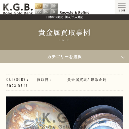
MENU
日本全国対応・個人/法人対応
貴金属買取事例
CASE
HOME
貴金属買取事例
2023年7月18日買取／SV1000 銀杯
カテゴリーを選択
CATEGORY
買取日
貴金属買取
/
銀系
金属
2023.07.18