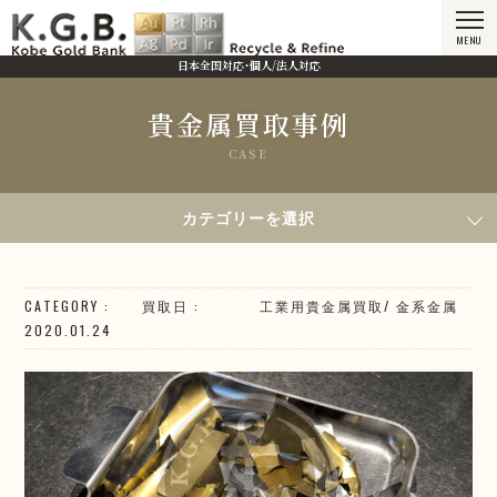
MENU
日本全国対応・個人/法人対応
貴金属買取事例
CASE
HOME
貴金属買取事例
2020年1月24日買取／金蒸着箔屑
カテゴリーを選択
CATEGORY
買取日
工業用貴金属買取
/
金系
金属
2020.01.24