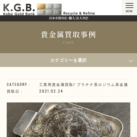
MENU
日本全国対応・個人/法人対応
貴金属買取事例
CASE
HOME
貴金属買取事例
2021年2月24日買取／R熱電対
カテゴリーを選択
CATEGORY
工業用貴金属買取
/
プラチナ系
ロジウム系
金属
買取日
2021.02.24