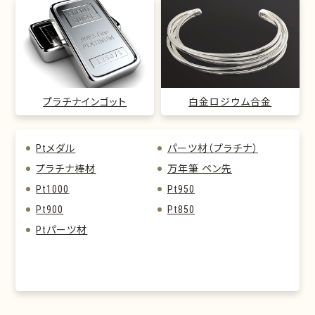
プラチナインゴット
白金ロジウム合金
Ptメダル
パーツ材（プラチナ）
プラチナ棒材
万年筆 ペン先
Pt1000
Pt950
Pt900
Pt850
Ptパーツ材