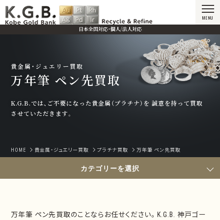
MENU
日本全国対応・個人/法人対応
貴金属・ジュエリー買取
万年筆 ペン先買取
K.G.B.では、ご不要になった貴金属（プラチナ）を
誠意を持って買取
させていただきます。
HOME
貴金属・ジュエリー買取
プラチナ買取
万年筆 ペン先買取
カテゴリーを選択
万年筆 ペン先買取のことならお任せください。K.G.B. 神戸ゴー