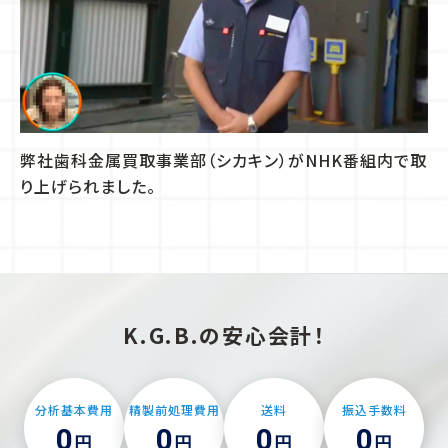
弊社歯科金属買取事業部（シカキン）がNHK番組内で取
り上げられました。
K.G.B.の安心会計！
分析基本費用
精製前処理費用
送料
振込手数料
0
0
0
0
円
円
円
円